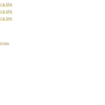
ьотки»