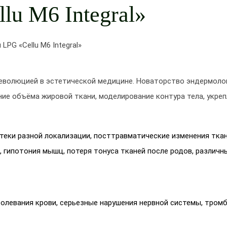
lu M6 Integral»
LPG «Cellu M6 Integral»
еволюцией в эстетической медицине. Новаторство эндермолог
ние объёма жировой ткани, моделирование контура тела, укре
отеки разной локализации, посттравматические изменения тка
, гипотония мышц, потеря тонуса тканей после родов, различ
болевания крови, серьезные нарушения нервной системы, тром