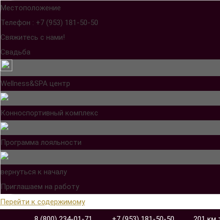
Местоположение
Телефон : +7 (953) 181-50-50
Свяжитесь с нами!
Свадьба
Wellness&SPA центр
Конноспортивный комплекс
Программа лояльности
вернуться к началу
Приглашаем на работу
Перейти к содержимому
8 (800) 234-01-71
+7 (953) 181-50-50
201 км