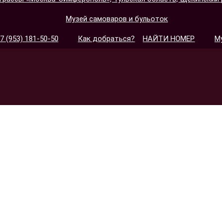
Музей самоваров и бульоток
7 (953) 181-50-50
Как добраться?
НАЙТИ НОМЕР
М