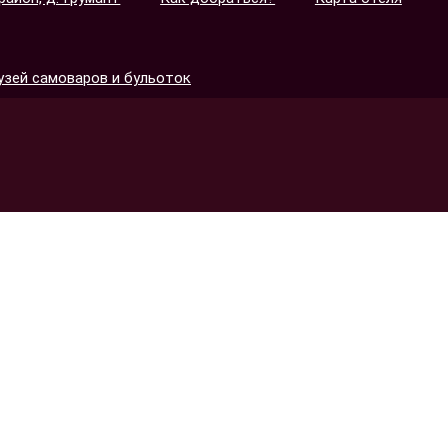
узей самоваров и бульоток