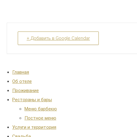
+ Добавить в Google Calendar
Main
Главная
Menu
Об отеле
Проживание
Рестораны и бары
Меню барбекю
Постное меню
Услуги и территория
Свадьба