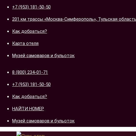
содержимому
+7 (953) 181-50-50
201 км трассы «Москва-Симферополь», Тульская область,
Как добраться?
Карта отеля
Музей самоваров и бульоток
8 (800) 234-01-71
+7 (953) 181-50-50
Как добраться?
НАЙТИ НОМЕР
Музей самоваров и бульоток