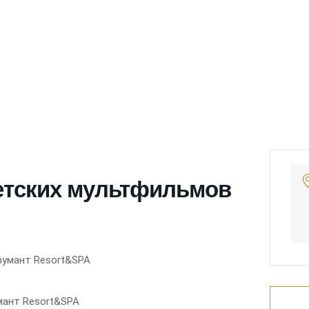
етских мультфильмов
мант Resort&SPA