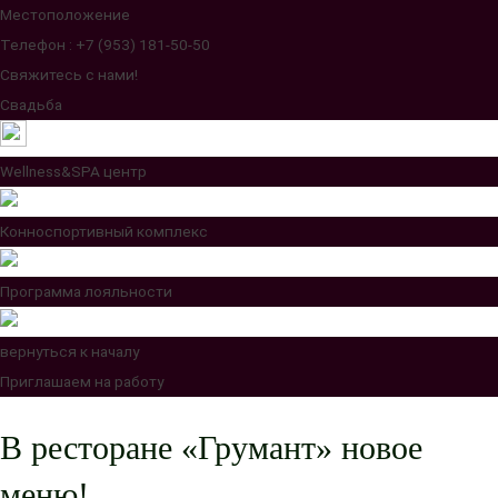
Местоположение
Телефон : +7 (953) 181-50-50
Свяжитесь с нами!
Свадьба
Wellness&SPA центр
Конноспортивный комплекс
Программа лояльности
вернуться к началу
Приглашаем на работу
В ресторане «Грумант» новое
меню!