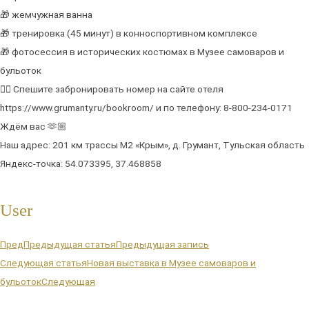
🎁 жемчужная ванна
🎁 тренировка (45 минут) в конноспортивном комплексе
🎁 фотосессия в исторических костюмах в Музее самоваров и
бульоток
👉🏼 Спешите забронировать номер на сайте отеля
https://www.grumanty.ru/bookroom/ и по телефону: 8-800-234-0171
Ждём вас 🫶🏼
Наш адрес: 201 км трассы М2 «Крым», д. Грумант, Тульская область
Яндекс-точка: 54.073395, 37.468858
User
Пред
Предыдущая статья
Предыдущая запись
Следующая статья
Новая выставка в Музее самоваров и
бульоток
Следующая