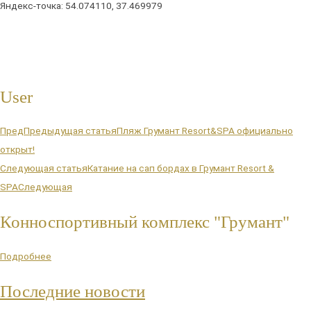
Яндекс-точка: 54.074110, 37.469979
User
Пред
Предыдущая статья
Пляж Грумант Resort&SPA официально
открыт!
Следующая статья
Катание на сап бордах в Грумант Resort &
SPA
Следующая
Конноспортивный комплекс "Грумант"
Подробнее
Последние новости