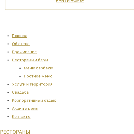
НАЙТИ НОМЕР
Main
Главная
Menu
Об отеле
Проживание
Рестораны и бары
Меню барбекю
Постное меню
Услуги и территория
Свадьба
Корпоративный отдых
Акции и цены
Контакты
РЕСТОРАНЫ