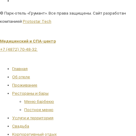
© Парк-отель «Грумант». Все права защищены. Сайт разработан
компанией
Protostar Tech
Медицинский и СПА-центр
+7 (4872) 70-48-32
Main
Главная
Menu
Об отеле
Проживание
Рестораны и бары
Меню барбекю
Постное меню
Услуги и территория
Свадьба
Корпоративный отдых