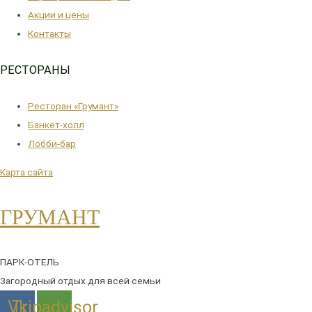
Акции и цены
Контакты
РЕСТОРАНЫ
Ресторан «Грумант»
Банкет-холл
Лобби-бар
Карта сайта
ГРУМАНТ
ПАРК-ОТЕЛЬ
Загородный отдых для всей семьи
Vk
Tripadvisor