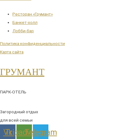
Ресторан «Грумант»
Банкет-холл
Лобби-бар
Политика конфиденциальности
Карта сайта
ГРУМАНТ
ПАРК-ОТЕЛЬ
Загородный отдых
для всей семьи
Vk
Tripadvisor
Telegram