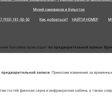
Музей самоваров и бульоток
7 (953) 181-50-50
Как добраться?
НАЙТИ НОМЕР
М
щение бассейна происходит
по предварительной записи
.
Вре
о предварительной записи
. Приносим извинения за временны
лугам гостей финская сауна и инфракрасная кабина, а также с