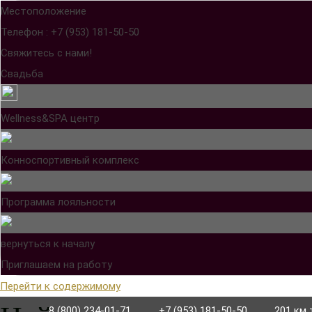
Местоположение
Телефон : +7 (953) 181-50-50
Свяжитесь с нами!
Свадьба
Wellness&SPA центр
Конноспортивный комплекс
Программа лояльности
вернуться к началу
Приглашаем на работу
Перейти к содержимому
8 (800) 234-01-71
+7 (953) 181-50-50
201 км