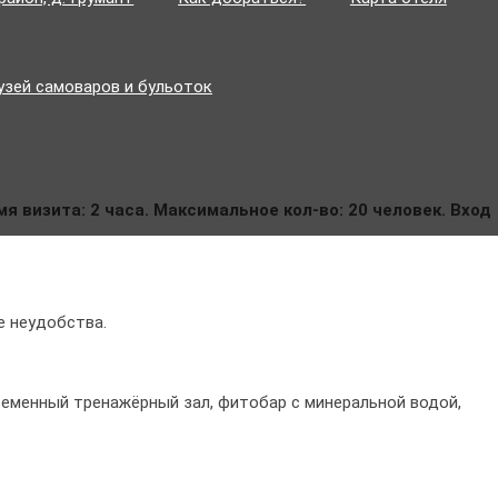
узей самоваров и бульоток
мя визита: 2 часа. Максимальное кол-во: 20 человек. Вход
е неудобства.
овременный тренажёрный зал, фитобар с минеральной водой,